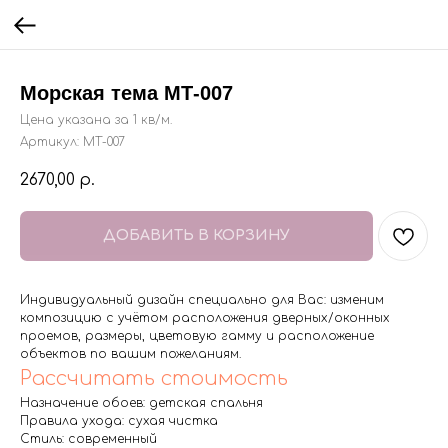
Морская тема МТ-007
Цена указана за 1 кв/м.
Артикул:
МТ-007
2670,00
р.
ДОБАВИТЬ В КОРЗИНУ
Индивидуальный дизайн специально для Вас: изменим
композицию с учётом расположения дверных/оконных
проемов, размеры, цветовую гамму и расположение
объектов по вашим пожеланиям.
Рассчитать стоимость
Назначение обоев: детская спальня
Правила ухода: сухая чистка
Стиль: современный